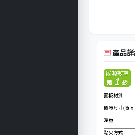
產品詳
面板材質
機體尺寸(寬 x 深
淨重
點火方式