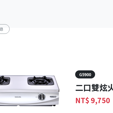
錄
G5900
二口雙炫
NT$
9,750