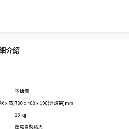
細介紹
不鏽鋼
 x 高)
700 x 400 x 190(含爐架)mm
13 kg
壓電自動點火